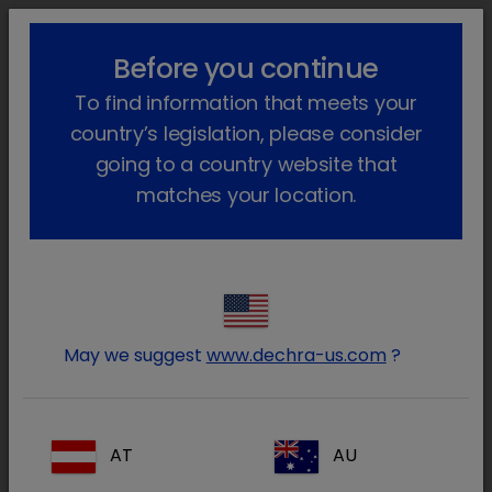
lock_outline
search
menu
Before you continue
Você está aqui
Início
Produtos
Animais de companhia
To find information that meets your
Farmacêutico
Cães e gatos
Só com receita veterinária
Nimatek
Voltar atrás
country’s legislation, please consider
going to a country website that
Nimatek
matches your location.
May we suggest
www.dechra-us.com
?
AT
AU