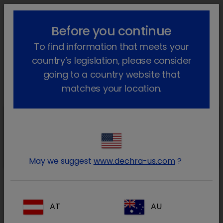
lock_outline
search
menu
Before you continue
Você está aqui
Início
Produtos
Animais de companhia
To find information that meets your
Farmacêutico
Cães e gatos
Só com receita veterinária
Phenoleptil
Voltar atrás
country’s legislation, please consider
going to a country website that
Phenoleptil
matches your location.
Phenoleptil
Phenoleptil 100 mg comprimidos
para cães
May we suggest
www.dechra-us.com
?
Phenoleptil
AT
AU
Phenoleptil 25 mg comprimidos