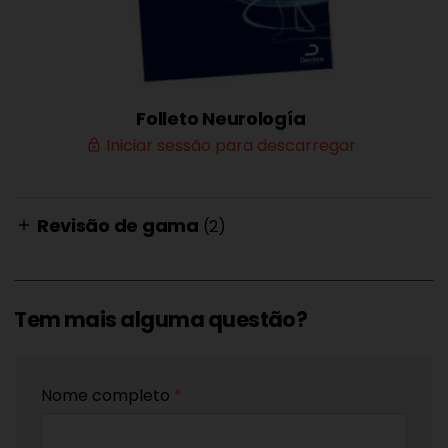
Folleto Neurología
Iniciar sessão para descarregar
lock_outline
Revisão de gama
(2)
add
Tem mais alguma questão?
Nome completo
*