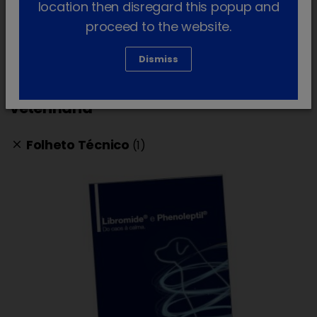
location then disregard this popup and
Pedir mais informação
proceed to the website.
Dismiss
Materiais para profissionais de
veterinária
Folheto Técnico
(1)
clear