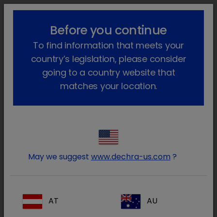
lock_outline
search
menu
Before you continue
Você está aqui
Início
Produtos
Animais de companhia
To find information that meets your
Farmacêutico
Cães e gatos
Só com receita veterinária
Sedator
Voltar atrás
country’s legislation, please consider
going to a country website that
Sedator
matches your location.
May we suggest
www.dechra-us.com
?
AT
AU