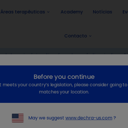
Áreas terapêuticas
Academy
Notícias
Ev
keyboard_arrow_down
Contacto
keyboard_arrow_down
ia
Farmacêutico
Cães e gatos
Só com receita veterinária
Spor
Before you continue
t meets your country’s legislation, please consider going t
matches your location.
May we suggest
www.dechra-us.com
?
Tratamento de manifes