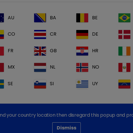
cães. Tratamento sinto
gatos.
AU
BA
BE
Princípios ativo(s):
Ci
CO
CR
DE
Tamanho da(s)
25
embalagen(s):
FR
GB
HR
Documentos:
MX
NL
NO
Pedir mais in
SE
SI
UY
find your country location then disregard this popup and p
Dismiss