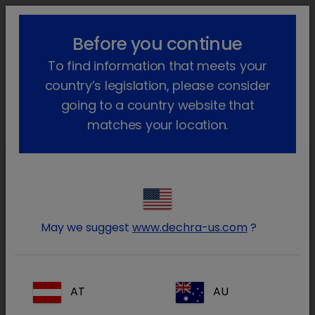
lock_outline
search
menu
Before you continue
Você está aqui
Início
Produtos
Animais de companhia
To find information that meets your
Farmacêutico
Cães e gatos
Só com receita veterinária
Tralieve
Voltar atrás
country’s legislation, please consider
going to a country website that
Tralieve
matches your location.
Tralieve
Tralieve 50 mg/ml solução
injetável para cães
May we suggest
www.dechra-us.com
?
Tralieve
AT
AU
Tralieve 20 mg comprimidos para