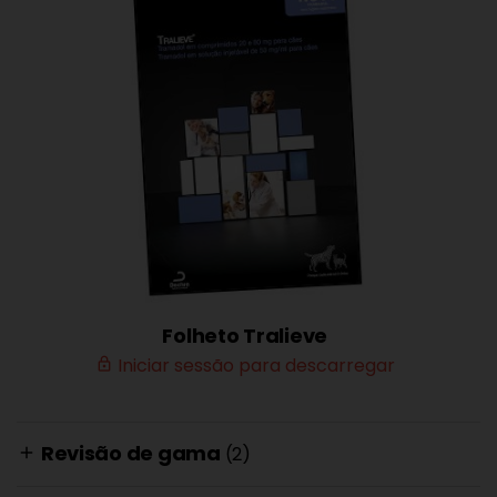
Folheto Tralieve
Iniciar sessão para descarregar
lock_outline
Revisão de gama
(2)
add