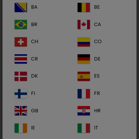
mastigar para cães
BA
BE
BR
CA
Tralieve
Tralieve 80 mg comprimidos para
CH
CO
mastigar para cães
CR
DE
DK
ES
FI
FR
GB
HR
IE
IT