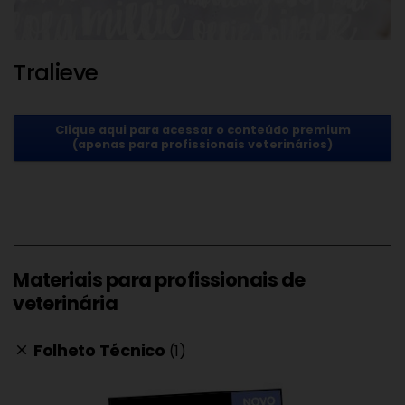
Tralieve
Clique aqui para acessar o conteúdo premium
(apenas para profissionais veterinários)
Materiais para profissionais de
veterinária
Folheto Técnico
(1)
clear