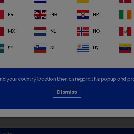
FR
GB
HR
MX
NL
NO
ção por favor contacte a nossa equipa de apoio ao
SE
SI
UY
find your country location then disregard this popup and p
Dechra Corporate Sites
Dismiss
Dechra Careers
Dechra Pharmaceuticals PLC
 Cookies