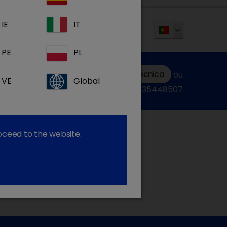
IE
IT
PE
PL
Submeter uma consulta técnica
ou
VE
Global
ligue:+34935448507
roceed to the website.