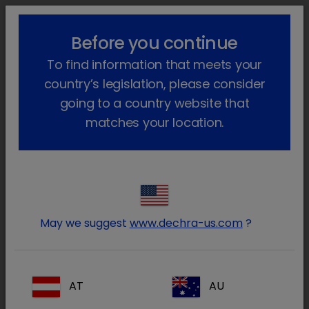
lock_outline
search
menu
Before you continue
Você está aqui
Início
Produtos
Cavalos (e outros equídeos)
To find information that meets your
Farmacêutico
Cavalo
Só com receita veterinária
country’s legislation, please consider
Só com receita veterinária
going to a country website that
matches your location.
(18 Produtos)
Diminua os resultados
Remover tudo
clear
Tipo de prescrição / Prescrição
clear
May we suggest
www.dechra-us.com
?
Tipo de prescrição
Tudo
AT
AU
Prescrição
(18)