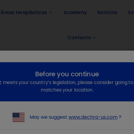
Áreas terapêuticas
Academy
Notícias
Ev
keyboard_arrow_down
Contacto
keyboard_arrow_down
Before you continue
uídeos)
Farmacêutico
Cavalo
Só com receita veterinária
Eutha
t meets your country’s legislation, please consider going t
matches your location.
May we suggest
www.dechra-us.com
?
Eutanásia em Caninos (