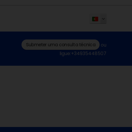
Submeter uma consulta técnica
ou
ligue:+34935448507