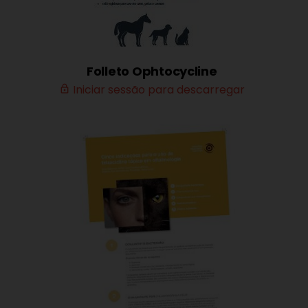
Folleto Ophtocycline
Iniciar sessão para descarregar
lock_outline