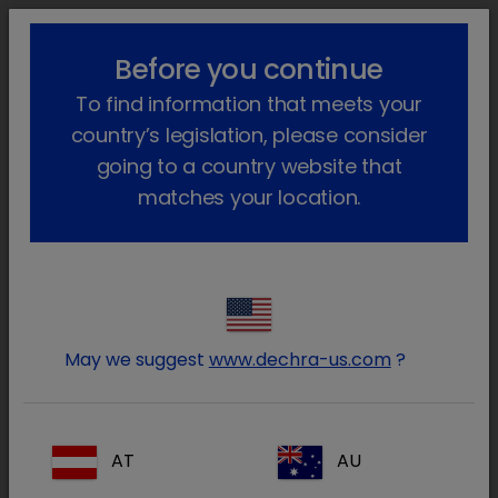
lock_outline
search
menu
Before you continue
Você está aqui
Início
Produtos
Cavalos (e outros equídeos)
To find information that meets your
Farmacêutico
Cavalo
Só com receita veterinária
Ophtocycline
Voltar atrás
country’s legislation, please consider
going to a country website that
Ophtocycline
matches your location.
May we suggest
www.dechra-us.com
?
AT
AU