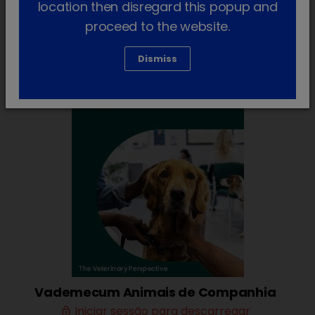
location then disregard this popup and
Revisão de gama
(2)
clear
proceed to the website.
Dismiss
Vademecum Animais de Companhia
Iniciar sessão para descarregar
lock_outline