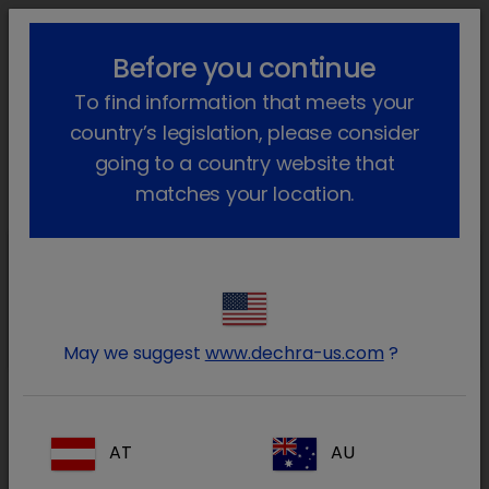
lock_outline
search
menu
Before you continue
Você está aqui
Início
Produtos
Cavalos (e outros equídeos)
To find information that meets your
Farmacêutico
Cavalo
Só com receita veterinária
Pergosafe
Voltar atrás
country’s legislation, please consider
going to a country website that
Pergosafe
matches your location.
Pergosafe
Pergolida 0.5 mg em comprimidos
para cavalos
May we suggest
www.dechra-us.com
?
Pergosafe
AT
AU
Pergolida 1 mg em comprimidos