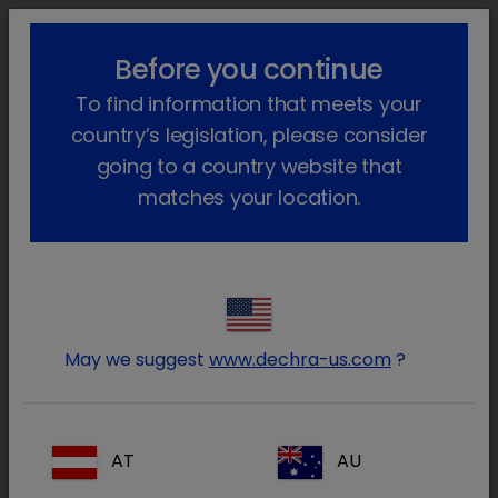
lock_outline
search
menu
Before you continue
Você está aqui
Início
Produtos
Animais de companhia
To find information that meets your
Farmacêutico
Cães e gatos
Só com receita veterinária
Bupredine
Voltar atrás
country’s legislation, please consider
going to a country website that
Bupredine
matches your location.
May we suggest
www.dechra-us.com
?
AT
AU