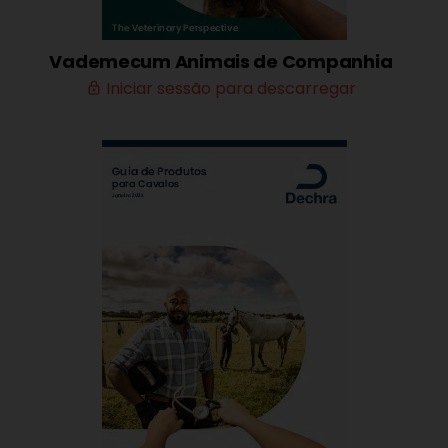
Vademecum Animais de Companhia
Iniciar sessão para descarregar
lock_outline