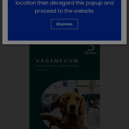
location then disregard this popup and
Materiais para profissionais de
proceed to the website.
veterinária
Dismiss
Revisão de gama
(2)
clear