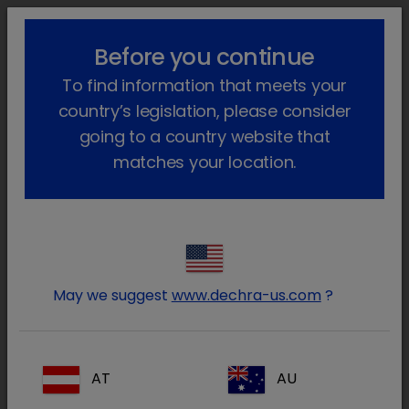
lock_outline
search
menu
Before you continue
Você está aqui
Início
Produtos
Animais de companhia
To find information that meets your
Farmacêutico
Cães e gatos
Só com receita veterinária
Cosacthen 0,25mg
Voltar atrás
country’s legislation, please consider
going to a country website that
Cosacthen 0.25mg
matches your location.
May we suggest
www.dechra-us.com
?
AT
AU